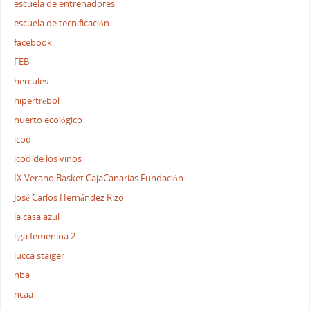
escuela de entrenadores
escuela de tecnificación
facebook
FEB
hercules
hipertrébol
huerto ecológico
icod
icod de los vinos
IX Verano Basket CajaCanarias Fundación
José Carlos Hernández Rizo
la casa azul
liga femenina 2
lucca staiger
nba
ncaa