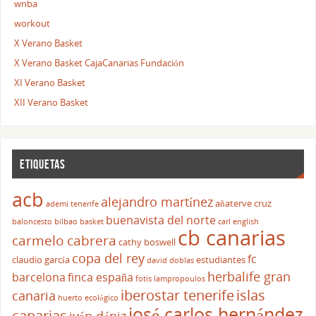
wnba
workout
X Verano Basket
X Verano Basket CajaCanarias Fundación
XI Verano Basket
XII Verano Basket
ETIQUETAS
acb
alejandro martínez
añaterve cruz
ademi tenerife
buenavista del norte
baloncesto
bilbao basket
carl english
cb canarias
carmelo cabrera
cathy boswell
copa del rey
fc
claudio garcía
estudiantes
david doblas
herbalife gran
barcelona
finca españa
fotis lampropoulos
iberostar tenerife
islas
canaria
huerto ecológico
josé carlos hernández
canarias