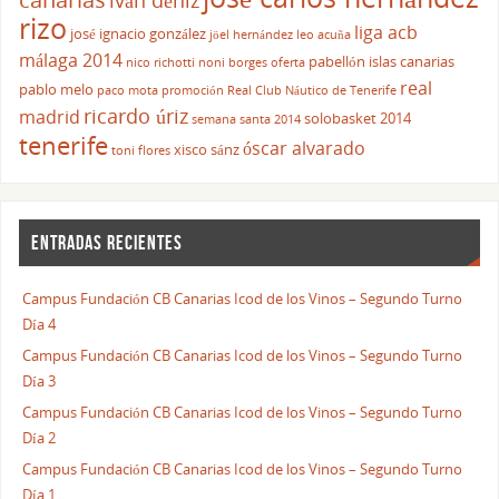
iván déniz
rizo
liga acb
josé ignacio gonzález
jöel hernández
leo acuña
málaga 2014
pabellón islas canarias
nico richotti
noni borges
oferta
real
pablo melo
paco mota
promoción
Real Club Náutico de Tenerife
ricardo úriz
madrid
solobasket 2014
semana santa 2014
tenerife
óscar alvarado
xisco sánz
toni flores
ENTRADAS RECIENTES
Campus Fundación CB Canarias Icod de los Vinos – Segundo Turno
Día 4
Campus Fundación CB Canarias Icod de los Vinos – Segundo Turno
Día 3
Campus Fundación CB Canarias Icod de los Vinos – Segundo Turno
Día 2
Campus Fundación CB Canarias Icod de los Vinos – Segundo Turno
Día 1