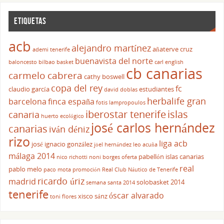
ETIQUETAS
acb
alejandro martínez
añaterve cruz
ademi tenerife
buenavista del norte
baloncesto
bilbao basket
carl english
cb canarias
carmelo cabrera
cathy boswell
copa del rey
fc
claudio garcía
estudiantes
david doblas
herbalife gran
barcelona
finca españa
fotis lampropoulos
iberostar tenerife
islas
canaria
huerto ecológico
josé carlos hernández
canarias
iván déniz
rizo
liga acb
josé ignacio gonzález
jöel hernández
leo acuña
málaga 2014
pabellón islas canarias
nico richotti
noni borges
oferta
real
pablo melo
paco mota
promoción
Real Club Náutico de Tenerife
ricardo úriz
madrid
solobasket 2014
semana santa 2014
tenerife
óscar alvarado
xisco sánz
toni flores