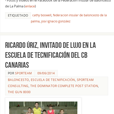
- Fotos y vídeos en el Facebook de la Federación Insular de Baloncesto
de La Palma (
enlace
)
cathy boswell
,
federacion insular de baloncesto de la
ETIQUETADO
palma
,
josé ignacio gonzález
Ricardo Úriz, invitado de lujo en la
Escuela de Tecnificación del CB
Canarias
POR
SPORTEAM
09/06/2014
BALONCESTO
,
ESCUELA DE TECNIFICACIÓN
,
SPORTEAM
CONSULTING
,
THE DOMINATOR COMPLETE POST STATION
,
THE GUN 8000