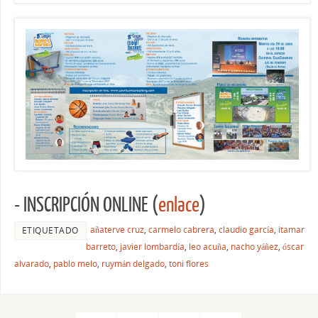
- INSCRIPCIÓN ONLINE (
enlace
)
añaterve cruz
,
carmelo cabrera
,
claudio garcía
,
itamar
ETIQUETADO
barreto
,
javier lombardía
,
leo acuña
,
nacho yáñez
,
óscar
alvarado
,
pablo melo
,
ruymán delgado
,
toni flores