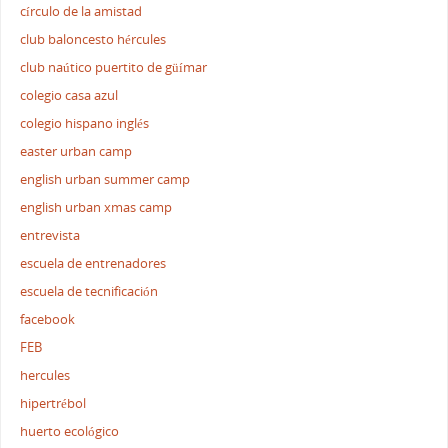
círculo de la amistad
club baloncesto hércules
club naútico puertito de güímar
colegio casa azul
colegio hispano inglés
easter urban camp
english urban summer camp
english urban xmas camp
entrevista
escuela de entrenadores
escuela de tecnificación
facebook
FEB
hercules
hipertrébol
huerto ecológico