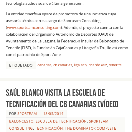
tecnología audiovisual de última generación.
La entidad tinerfeña ejerce de promotora de una iniciativa cuya
asesoría técnica corre a cargo de Sporteam Consulting
(
www.sporteamconsulting.com
). Además, el proyecto cuenta con la
colaboración del Organismo Autónomo de Deportes (OAD) del
Ayuntamiento de La Laguna, la Federación Insular de Baloncesto de
Tenerife (FIBT), la Fundación CajaCanarias y Litografía Trujillo así como
con el patrocinio de Sport Zone.
canarias
,
cb canarias
,
liga acb
,
ricardo úriz
,
tenerife
ETIQUETADO
Saúl Blanco visita la Escuela de
Tecnificación del CB Canarias (vídeo)
POR
SPORTEAM
18/05/2014
BALONCESTO
,
ESCUELA DE TECNIFICACIÓN
,
SPORTEAM
CONSULTING
,
TECNIFICACIÓN
,
THE DOMINATOR COMPLETE