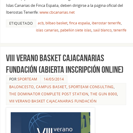
Islas Canarias de Finca España, deben dirigirse a la página oficial del
Iberostas Tenerife:
www.cbcanarias.net
acb
,
bilbao basket
,
finca españa
,
iberostar tenerife
,
ETIQUETADO
islas canarias
,
pabellón siete islas
,
saúl blanco
,
tenerife
VIII Verano Basket CajaCanarias
Fundación (ABIERTA INSCRIPCIÓN ONLINE)
POR
SPORTEAM
14/05/2014
BALONCESTO
,
CAMPUS BASKET
,
SPORTEAM CONSULTING
,
THE DOMINATOR COMPLETE POST STATION
,
THE GUN 8000
,
VIII VERANO BASKET CAJACANARIAS FUNDACIÓN