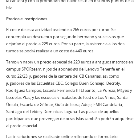
la cantera y con la promoción del baloncesto en distintos puntos de la
Isla.
Precios e inscripciones
El coste de esta actividad asciende a 265 euros por turno. Se
contempla un descuento por segundo hermano y sucesivos que
dejarían el precio a 225 euros. Por su parte, la asistencia a los dos
turnos se podrá realizar a un coste de 440 euros.
También habrá un precio especial de 220 euros a antiguos inscritos en
campus SPORteam, hijos de abonad@s del Lenovo Tenerife en el
curso 22/23, jugadores de la cantera del CB Canarias, así como
jugadores de las Escuelitas CBC: Colegio Buen Consejo, Decroly,
Rodríguez Campos, Escuela Fernando III El Santo, La Pureza, Máyex y
Escuelas Pías, y las escuelas vinculadas de Icod de Los Vinos, Santa
Úrsula, Escuela de Güímar, Guía de Isora, Adeje, EMB Candelaria,
Santiago del Teide y Dominicas Laguna. Las plazas de aquellos
participantes que provengan de otras islas también podrán adquirirse
al precio especial.
Las inscripciones se realizarán online rellenando el formulario