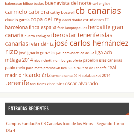
buenavista del norte
baloncesto
bilbao basket
carl english
cb canarias
carmelo cabrera
cathy boswell
copa del rey
fc
claudio garcía
estudiantes
david doblas
herbalife gran
barcelona
finca españa
fotis lampropoulos
iberostar tenerife
islas
canaria
huerto ecológico
josé carlos hernández
canarias
iván déniz
rizo
liga acb
josé ignacio gonzález
jöel hernández
leo acuña
málaga 2014
pabellón islas canarias
nico richotti
noni borges
oferta
real
pablo melo
paco mota
promoción
Real Club Náutico de Tenerife
ricardo úriz
madrid
solobasket 2014
semana santa 2014
tenerife
óscar alvarado
xisco sánz
toni flores
ENTRADAS RECIENTES
Campus Fundación CB Canarias Icod de los Vinos – Segundo Turno
Día 4