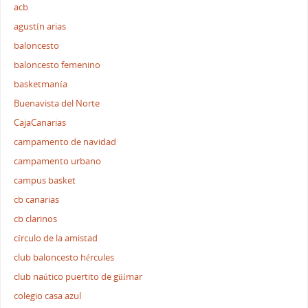
acb
agustín arias
baloncesto
baloncesto femenino
basketmanía
Buenavista del Norte
CajaCanarias
campamento de navidad
campamento urbano
campus basket
cb canarias
cb clarinos
círculo de la amistad
club baloncesto hércules
club naútico puertito de güímar
colegio casa azul