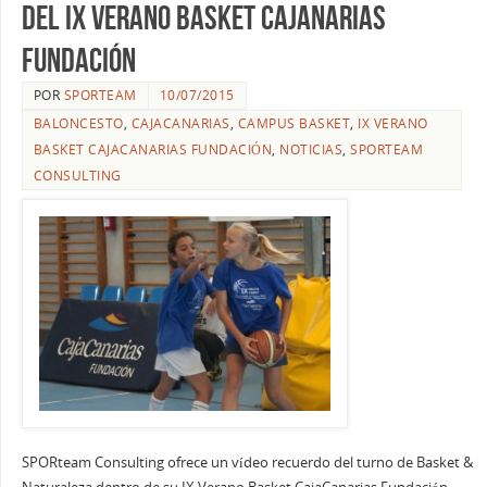
del IX Verano Basket Cajanarias
Fundación
POR
SPORTEAM
10/07/2015
BALONCESTO
,
CAJACANARIAS
,
CAMPUS BASKET
,
IX VERANO
BASKET CAJACANARIAS FUNDACIÓN
,
NOTICIAS
,
SPORTEAM
CONSULTING
SPORteam Consulting ofrece un vídeo recuerdo del turno de Basket &