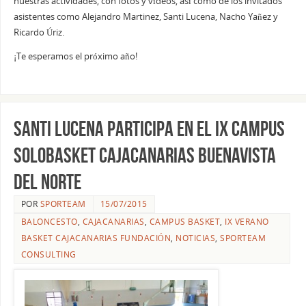
nuestras actividades, con fotos y vídeos, así como de los invitados
asistentes como Alejandro Martinez, Santi Lucena, Nacho Yañez y
Ricardo Úriz.
¡Te esperamos el próximo año!
Santi Lucena participa en el IX Campus
SoloBasket CajaCanarias Buenavista
del Norte
POR
SPORTEAM
15/07/2015
BALONCESTO
,
CAJACANARIAS
,
CAMPUS BASKET
,
IX VERANO
BASKET CAJACANARIAS FUNDACIÓN
,
NOTICIAS
,
SPORTEAM
CONSULTING