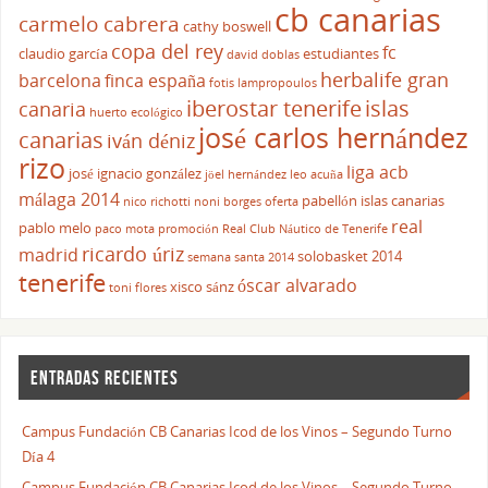
cb canarias
carmelo cabrera
cathy boswell
copa del rey
fc
claudio garcía
estudiantes
david doblas
herbalife gran
barcelona
finca españa
fotis lampropoulos
iberostar tenerife
islas
canaria
huerto ecológico
josé carlos hernández
canarias
iván déniz
rizo
liga acb
josé ignacio gonzález
jöel hernández
leo acuña
málaga 2014
pabellón islas canarias
nico richotti
noni borges
oferta
real
pablo melo
paco mota
promoción
Real Club Náutico de Tenerife
ricardo úriz
madrid
solobasket 2014
semana santa 2014
tenerife
óscar alvarado
xisco sánz
toni flores
ENTRADAS RECIENTES
Campus Fundación CB Canarias Icod de los Vinos – Segundo Turno
Día 4
Campus Fundación CB Canarias Icod de los Vinos – Segundo Turno