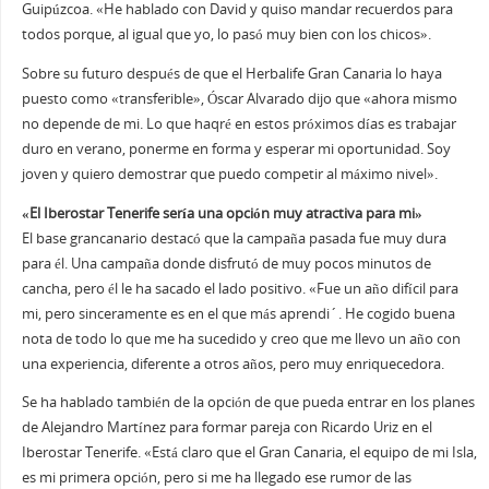
Guipúzcoa. «He hablado con David y quiso mandar recuerdos para
todos porque, al igual que yo, lo pasó muy bien con los chicos».
Sobre su futuro después de que el Herbalife Gran Canaria lo haya
puesto como «transferible», Óscar Alvarado dijo que «ahora mismo
no depende de mi. Lo que haqré en estos próximos días es trabajar
duro en verano, ponerme en forma y esperar mi oportunidad. Soy
joven y quiero demostrar que puedo competir al máximo nivel».
«El Iberostar Tenerife sería una opción muy atractiva para mi»
El base grancanario destacó que la campaña pasada fue muy dura
para él. Una campaña donde disfrutó de muy pocos minutos de
cancha, pero él le ha sacado el lado positivo. «Fue un año difícil para
mi, pero sinceramente es en el que más aprendi´. He cogido buena
nota de todo lo que me ha sucedido y creo que me llevo un año con
una experiencia, diferente a otros años, pero muy enriquecedora.
Se ha hablado también de la opción de que pueda entrar en los planes
de Alejandro Martínez para formar pareja con Ricardo Uriz en el
Iberostar Tenerife. «Está claro que el Gran Canaria, el equipo de mi Isla,
es mi primera opción, pero si me ha llegado ese rumor de las