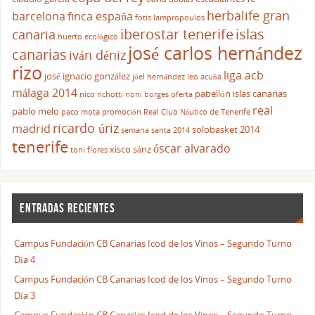
herbalife gran
barcelona
finca españa
fotis lampropoulos
iberostar tenerife
islas
canaria
huerto ecológico
josé carlos hernández
canarias
iván déniz
rizo
liga acb
josé ignacio gonzález
jöel hernández
leo acuña
málaga 2014
pabellón islas canarias
nico richotti
noni borges
oferta
real
pablo melo
paco mota
promoción
Real Club Náutico de Tenerife
ricardo úriz
madrid
solobasket 2014
semana santa 2014
tenerife
óscar alvarado
xisco sánz
toni flores
ENTRADAS RECIENTES
Campus Fundación CB Canarias Icod de los Vinos – Segundo Turno
Día 4
Campus Fundación CB Canarias Icod de los Vinos – Segundo Turno
Día 3