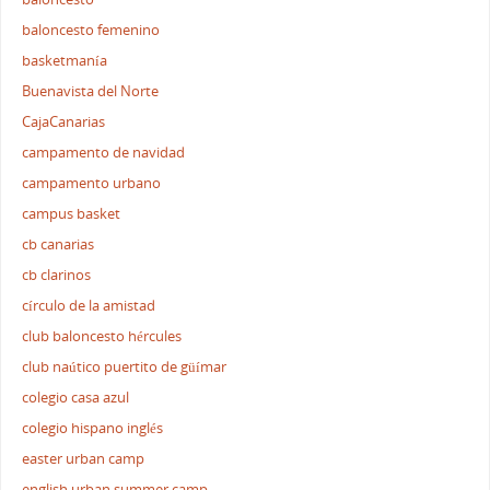
baloncesto femenino
basketmanía
Buenavista del Norte
CajaCanarias
campamento de navidad
campamento urbano
campus basket
cb canarias
cb clarinos
círculo de la amistad
club baloncesto hércules
club naútico puertito de güímar
colegio casa azul
colegio hispano inglés
easter urban camp
english urban summer camp