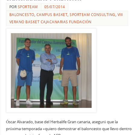
POR
SPORTEAM
05/07/2014
BALONCESTO
,
CAMPUS BASKET
,
SPORTEAM CONSULTING
,
VIII
VERANO BASKET CAJACANARIAS FUNDACIÓN
Óscar Alvarado, base del Herbalife Gran canaria, aseguró que la
próxima temporada «quiero demostrar el baloncesto que llevo dentro