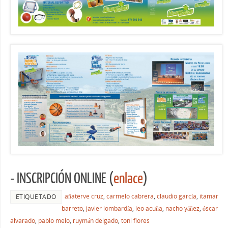
- INSCRIPCIÓN ONLINE (
enlace
)
añaterve cruz
,
carmelo cabrera
,
claudio garcía
,
itamar
ETIQUETADO
barreto
,
javier lombardía
,
leo acuña
,
nacho yáñez
,
óscar
alvarado
,
pablo melo
,
ruymán delgado
,
toni flores