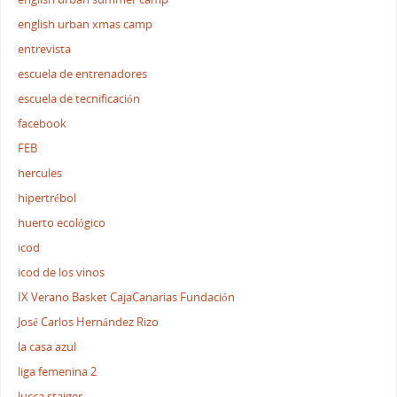
english urban xmas camp
entrevista
escuela de entrenadores
escuela de tecnificación
facebook
FEB
hercules
hipertrébol
huerto ecológico
icod
icod de los vinos
IX Verano Basket CajaCanarias Fundación
José Carlos Hernández Rizo
la casa azul
liga femenina 2
lucca staiger