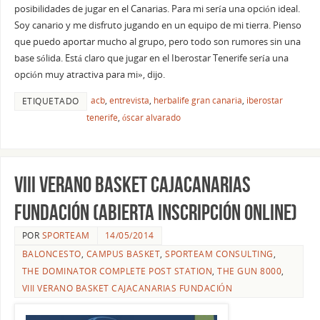
posibilidades de jugar en el Canarias. Para mi sería una opción ideal.
Soy canario y me disfruto jugando en un equipo de mi tierra. Pienso
que puedo aportar mucho al grupo, pero todo son rumores sin una
base sólida. Está claro que jugar en el Iberostar Tenerife sería una
opción muy atractiva para mi», dijo.
acb
,
entrevista
,
herbalife gran canaria
,
iberostar
ETIQUETADO
tenerife
,
óscar alvarado
VIII Verano Basket CajaCanarias
Fundación (ABIERTA INSCRIPCIÓN ONLINE)
POR
SPORTEAM
14/05/2014
BALONCESTO
,
CAMPUS BASKET
,
SPORTEAM CONSULTING
,
THE DOMINATOR COMPLETE POST STATION
,
THE GUN 8000
,
VIII VERANO BASKET CAJACANARIAS FUNDACIÓN