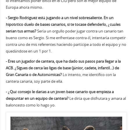
lo intentamos poner difícil en el CID pero son el mejor equipo de
Europa ahora mismo.
- Sergio Rodríguez está jugando a un nivel sobresaliente. En un
hipotético duelo de bases canarios, si te tocase defenderlo, ¿cuáles
serían tus armas?
Sería un orgullo poder jugar contra un canario tan
bueno como es Sergio. Si me enfrentase contra él, intentaría competir
contra uno de mis referentes haciendo partícipe a todo el equipo y no
quedándose en un 1 por 1.
- Eres un jugador de cantera, que ha dado sus pasos para llegar a la
ACB. ¿Sigues de cerca las ligas de base (júnior, cadete, infantil…) de
Gran Canaria o de Autonómicas?
Lo intento, me identifico con la
cantera canaria, soy parte de ella.
- ¿Qué consejo le darías a un joven base canario que empieza a
despuntar en un equipo de cantera?
Le diría que disfrutara y amara al
baloncesto como lo hago yo.