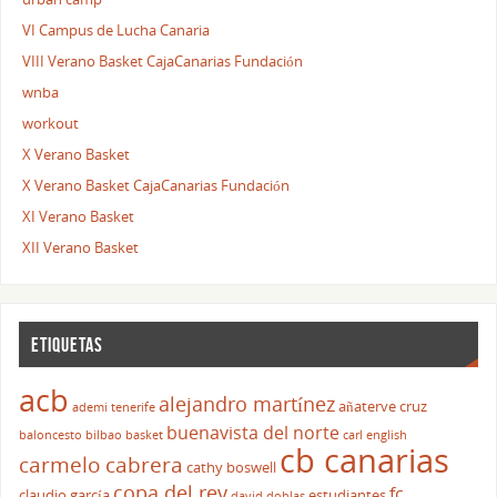
VI Campus de Lucha Canaria
VIII Verano Basket CajaCanarias Fundación
wnba
workout
X Verano Basket
X Verano Basket CajaCanarias Fundación
XI Verano Basket
XII Verano Basket
ETIQUETAS
acb
alejandro martínez
añaterve cruz
ademi tenerife
buenavista del norte
baloncesto
bilbao basket
carl english
cb canarias
carmelo cabrera
cathy boswell
copa del rey
fc
claudio garcía
estudiantes
david doblas