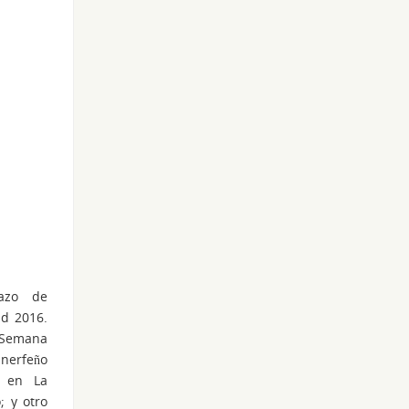
azo de
ad 2016.
 Semana
inerfeño
n en La
; y otro