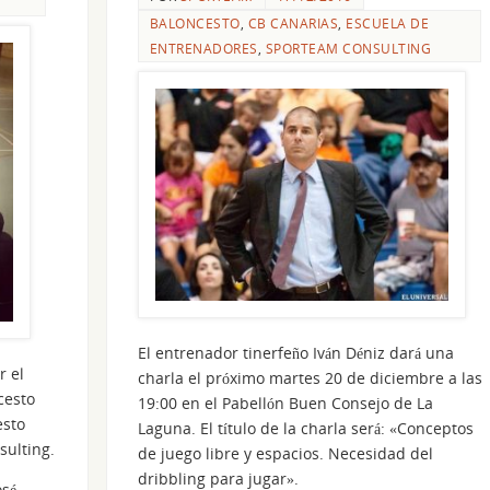
BALONCESTO
,
CB CANARIAS
,
ESCUELA DE
ENTRENADORES
,
SPORTEAM CONSULTING
El entrenador tinerfeño Iván Déniz dará una
r el
charla el próximo martes 20 de diciembre a las
cesto
19:00 en el Pabellón Buen Consejo de La
esto
Laguna. El título de la charla será: «Conceptos
ulting.
de juego libre y espacios. Necesidad del
dribbling para jugar».
osé