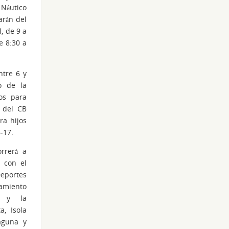
 Náutico
arán del
, de 9 a
e 8:30 a
ntre 6 y
o de la
os para
s del CB
ra hijos
-17.
rrerá a
 con el
eportes
ramiento
g y la
a, Isola
aguna y