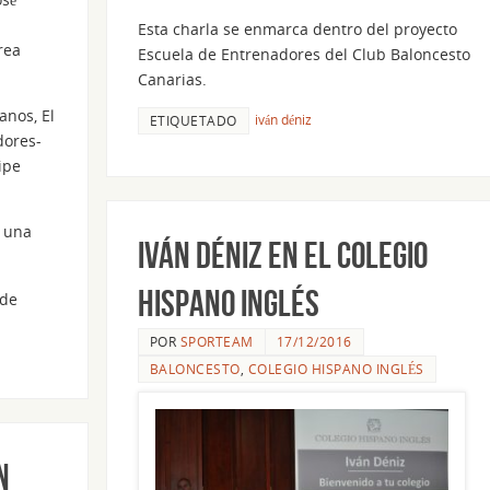
Esta charla se enmarca dentro del proyecto
rea
Escuela de Entrenadores del Club Baloncesto
Canarias.
anos, El
iván déniz
ETIQUETADO
dores-
ipe
o una
Iván Déniz en el Colegio
Hispano Inglés
 de
POR
SPORTEAM
17/12/2016
BALONCESTO
,
COLEGIO HISPANO INGLÉS
n