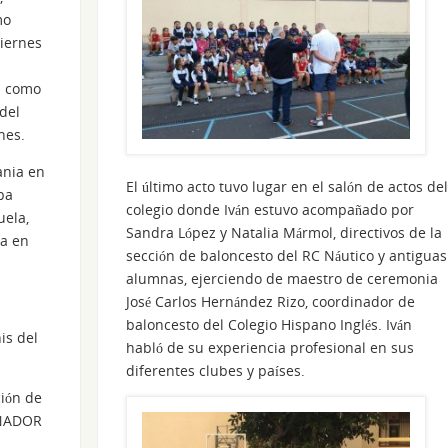
mo
viernes
ia como
del
nes.
ania en
El último acto tuvo lugar en el salón de actos del
pa
colegio donde Iván estuvo acompañado por
uela,
Sandra López y Natalia Mármol, directivos de la
ca en
sección de baloncesto del RC Náutico y antiguas
alumnas, ejerciendo de maestro de ceremonia
José Carlos Hernández Rizo, coordinador de
baloncesto del Colegio Hispano Inglés. Iván
is del
habló de su experiencia profesional en sus
diferentes clubes y países.
ción de
ENADOR