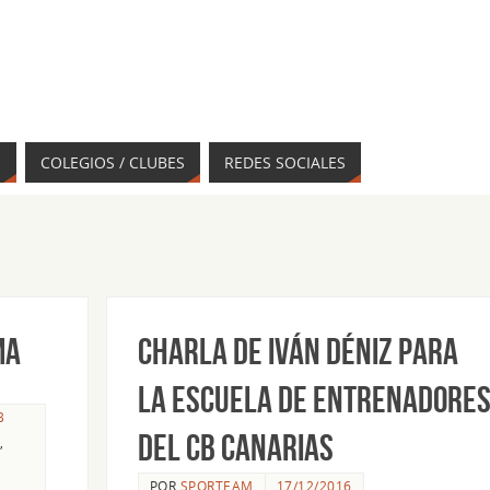
S
COLEGIOS / CLUBES
REDES SOCIALES
ma
Charla de Iván Déniz para
la Escuela de Entrenadore
B
del CB Canarias
,
POR
SPORTEAM
17/12/2016