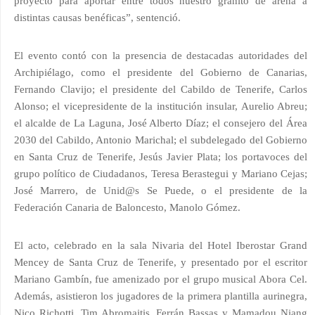
proyecto para aportar entre todos nuestro granito de arena a
distintas causas benéficas”, sentenció.
El evento contó con la presencia de destacadas autoridades del
Archipiélago, como el presidente del Gobierno de Canarias,
Fernando Clavijo; el presidente del Cabildo de Tenerife, Carlos
Alonso; el vicepresidente de la institución insular, Aurelio Abreu;
el alcalde de La Laguna, José Alberto Díaz; el consejero del Área
2030 del Cabildo, Antonio Marichal; el subdelegado del Gobierno
en Santa Cruz de Tenerife, Jesús Javier Plata; los portavoces del
grupo político de Ciudadanos, Teresa Berastegui y Mariano Cejas;
José Marrero, de Unid@s Se Puede, o el presidente de la
Federación Canaria de Baloncesto, Manolo Gómez.
El acto, celebrado en la sala Nivaria del Hotel Iberostar Grand
Mencey de Santa Cruz de Tenerife, y presentado por el escritor
Mariano Gambín, fue amenizado por el grupo musical Abora Cel.
Además, asistieron los jugadores de la primera plantilla aurinegra,
Nico Richotti, Tim Abromaitis, Ferrán Bassas y Mamadou Niang