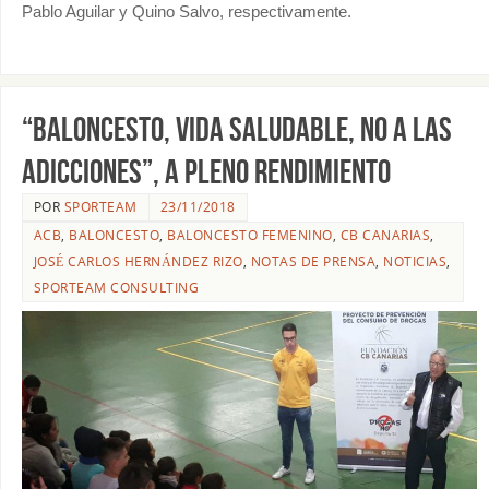
Pablo Aguilar y Quino Salvo, respectivamente.
“BALONCESTO, VIDA SALUDABLE, NO A LAS
ADICCIONES”, A PLENO RENDIMIENTO
POR
SPORTEAM
23/11/2018
ACB
,
BALONCESTO
,
BALONCESTO FEMENINO
,
CB CANARIAS
,
JOSÉ CARLOS HERNÁNDEZ RIZO
,
NOTAS DE PRENSA
,
NOTICIAS
,
SPORTEAM CONSULTING