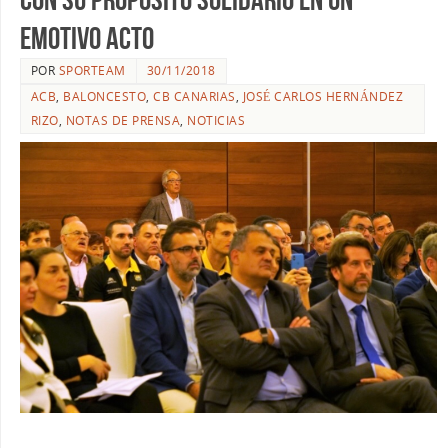
EMOTIVO ACTO
POR
SPORTEAM
30/11/2018
ACB
,
BALONCESTO
,
CB CANARIAS
,
JOSÉ CARLOS HERNÁNDEZ
RIZO
,
NOTAS DE PRENSA
,
NOTICIAS