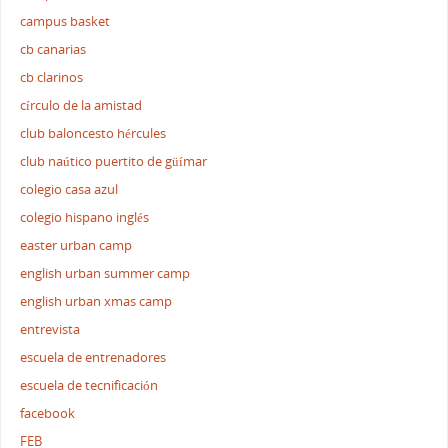
campus basket
cb canarias
cb clarinos
círculo de la amistad
club baloncesto hércules
club naútico puertito de güímar
colegio casa azul
colegio hispano inglés
easter urban camp
english urban summer camp
english urban xmas camp
entrevista
escuela de entrenadores
escuela de tecnificación
facebook
FEB