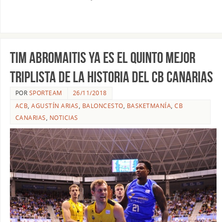
Tim Abromaitis ya es el quinto mejor
triplista de la historia del CB Canarias
POR
SPORTEAM
26/11/2018
ACB
,
AGUSTÍN ARIAS
,
BALONCESTO
,
BASKETMANÍA
,
CB
CANARIAS
,
NOTICIAS