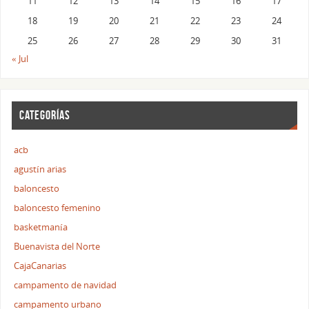
11
12
13
14
15
16
17
18
19
20
21
22
23
24
25
26
27
28
29
30
31
« Jul
CATEGORÍAS
acb
agustín arias
baloncesto
baloncesto femenino
basketmanía
Buenavista del Norte
CajaCanarias
campamento de navidad
campamento urbano