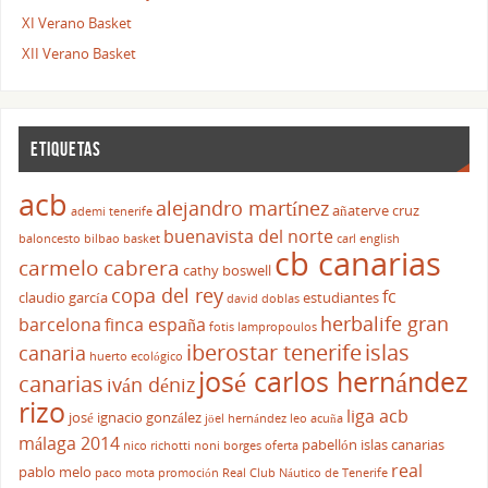
XI Verano Basket
XII Verano Basket
ETIQUETAS
acb
alejandro martínez
añaterve cruz
ademi tenerife
buenavista del norte
baloncesto
bilbao basket
carl english
cb canarias
carmelo cabrera
cathy boswell
copa del rey
fc
claudio garcía
estudiantes
david doblas
herbalife gran
barcelona
finca españa
fotis lampropoulos
iberostar tenerife
islas
canaria
huerto ecológico
josé carlos hernández
canarias
iván déniz
rizo
liga acb
josé ignacio gonzález
jöel hernández
leo acuña
málaga 2014
pabellón islas canarias
nico richotti
noni borges
oferta
real
pablo melo
paco mota
promoción
Real Club Náutico de Tenerife