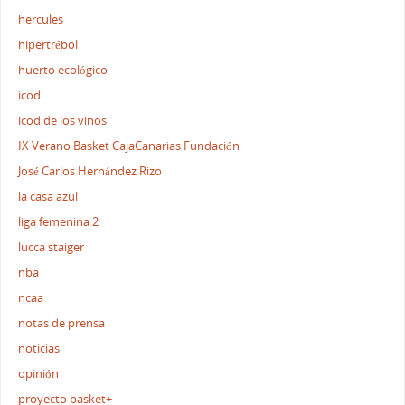
hercules
hipertrébol
huerto ecológico
icod
icod de los vinos
IX Verano Basket CajaCanarias Fundación
José Carlos Hernández Rizo
la casa azul
liga femenina 2
lucca staiger
nba
ncaa
notas de prensa
noticias
opinión
proyecto basket+