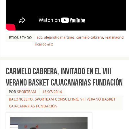
acb
,
alejandro martínez
,
carmelo cabrera
,
real madrid
,
ETIQUETADO
ricardo úriz
Carmelo Cabrera, invitado en el VIII
Verano Basket CajaCanarias Fundación
POR
SPORTEAM
13/07/2014
BALONCESTO
,
SPORTEAM CONSULTING
,
VIII VERANO BASKET
CAJACANARIAS FUNDACIÓN