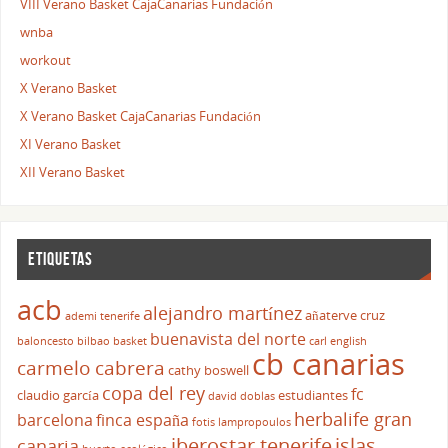
VIII Verano Basket CajaCanarias Fundación
wnba
workout
X Verano Basket
X Verano Basket CajaCanarias Fundación
XI Verano Basket
XII Verano Basket
ETIQUETAS
acb
alejandro martínez
añaterve cruz
ademi tenerife
buenavista del norte
baloncesto
bilbao basket
carl english
cb canarias
carmelo cabrera
cathy boswell
copa del rey
fc
claudio garcía
estudiantes
david doblas
herbalife gran
barcelona
finca españa
fotis lampropoulos
iberostar tenerife
islas
canaria