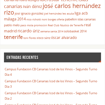
huerto ecológico
josé carlos hernández
canarias
iván déniz
rizo
liga acb
josé ignacio gonzález
jöel hernández
leo acuña
málaga 2014
pabellón islas canarias
nico richotti
noni borges
oferta
real
pablo melo
paco mota
promoción
Real Club Náutico de Tenerife
ricardo úriz
madrid
solobasket 2014
semana santa 2014
tenerife
óscar alvarado
xisco sánz
toni flores
ENTRADAS RECIENTES
Campus Fundación CB Canarias Icod de los Vinos – Segundo Turno
Día 4
Campus Fundación CB Canarias Icod de los Vinos – Segundo Turno
Día 3
Campus Fundación CB Canarias Icod de los Vinos – Segundo Turno
Día 2