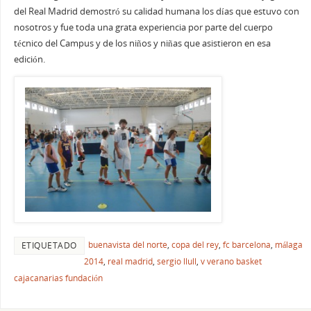
del Real Madrid demostró su calidad humana los días que estuvo con
nosotros y fue toda una grata experiencia por parte del cuerpo
técnico del Campus y de los niños y niñas que asistieron en esa
edición.
buenavista del norte
,
copa del rey
,
fc barcelona
,
málaga
ETIQUETADO
2014
,
real madrid
,
sergio llull
,
v verano basket
cajacanarias fundación