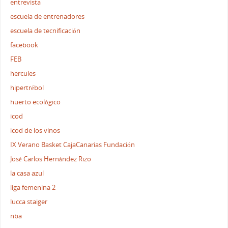
entrevista
escuela de entrenadores
escuela de tecnificación
facebook
FEB
hercules
hipertrébol
huerto ecológico
icod
icod de los vinos
IX Verano Basket CajaCanarias Fundación
José Carlos Hernández Rizo
la casa azul
liga femenina 2
lucca staiger
nba