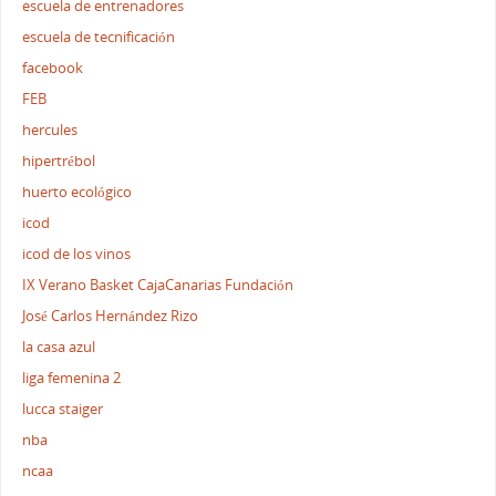
escuela de entrenadores
escuela de tecnificación
facebook
FEB
hercules
hipertrébol
huerto ecológico
icod
icod de los vinos
IX Verano Basket CajaCanarias Fundación
José Carlos Hernández Rizo
la casa azul
liga femenina 2
lucca staiger
nba
ncaa