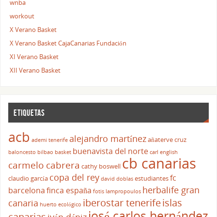
wnba
workout
X Verano Basket
X Verano Basket CajaCanarias Fundación
XI Verano Basket
XII Verano Basket
ETIQUETAS
acb
alejandro martínez
añaterve cruz
ademi tenerife
buenavista del norte
baloncesto
bilbao basket
carl english
cb canarias
carmelo cabrera
cathy boswell
copa del rey
fc
claudio garcía
estudiantes
david doblas
herbalife gran
barcelona
finca españa
fotis lampropoulos
iberostar tenerife
islas
canaria
huerto ecológico
josé carlos hernández
canarias