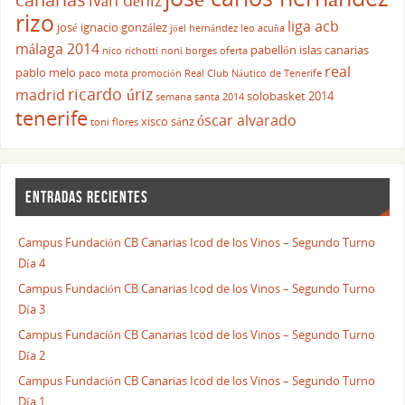
iván déniz
rizo
liga acb
josé ignacio gonzález
jöel hernández
leo acuña
málaga 2014
pabellón islas canarias
nico richotti
noni borges
oferta
real
pablo melo
paco mota
promoción
Real Club Náutico de Tenerife
ricardo úriz
madrid
solobasket 2014
semana santa 2014
tenerife
óscar alvarado
xisco sánz
toni flores
ENTRADAS RECIENTES
Campus Fundación CB Canarias Icod de los Vinos – Segundo Turno
Día 4
Campus Fundación CB Canarias Icod de los Vinos – Segundo Turno
Día 3
Campus Fundación CB Canarias Icod de los Vinos – Segundo Turno
Día 2
Campus Fundación CB Canarias Icod de los Vinos – Segundo Turno
Día 1