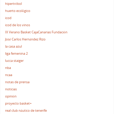
hipertrébol
huerto ecológico
icod
icod de los vinos
IX Verano Basket CajaCanarias Fundación
José Carlos Hernández Rizo
la casa azul
liga femenina 2
lucca staiger
nba
ncaa
notas de prensa
noticias
opinión
proyecto basket+
real club náutico de tenerife