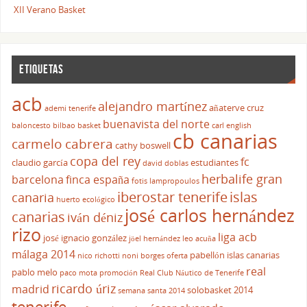
XII Verano Basket
ETIQUETAS
acb
alejandro martínez
añaterve cruz
ademi tenerife
buenavista del norte
baloncesto
bilbao basket
carl english
cb canarias
carmelo cabrera
cathy boswell
copa del rey
fc
claudio garcía
estudiantes
david doblas
herbalife gran
barcelona
finca españa
fotis lampropoulos
iberostar tenerife
islas
canaria
huerto ecológico
josé carlos hernández
canarias
iván déniz
rizo
liga acb
josé ignacio gonzález
jöel hernández
leo acuña
málaga 2014
pabellón islas canarias
nico richotti
noni borges
oferta
real
pablo melo
paco mota
promoción
Real Club Náutico de Tenerife
ricardo úriz
madrid
solobasket 2014
semana santa 2014
tenerife