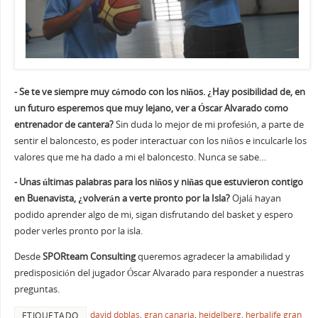
- Se te ve siempre muy cómodo con los niños. ¿Hay posibilidad de, en
un futuro esperemos que muy lejano, ver a Óscar Alvarado como
entrenador de cantera?
Sin duda lo mejor de mi profesión, a parte de
sentir el baloncesto, es poder interactuar con los niños e inculcarle los
valores que me ha dado a mi el baloncesto. Nunca se sabe…
- Unas últimas palabras para los niños y niñas que estuvieron contigo
en Buenavista, ¿volverán a verte pronto por la Isla?
Ojalá hayan
podido aprender algo de mi, sigan disfrutando del basket y espero
poder verles pronto por la isla.
Desde
SPORteam Consulting
queremos agradecer la amabilidad y
predisposición del jugador Óscar Alvarado para responder a nuestras
preguntas.
david doblas
,
gran canaria
,
heidelberg
,
herbalife gran
ETIQUETADO