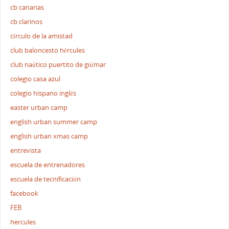
cb canarias
cb clarinos
círculo de la amistad
club baloncesto hércules
club naútico puertito de güímar
colegio casa azul
colegio hispano inglés
easter urban camp
english urban summer camp
english urban xmas camp
entrevista
escuela de entrenadores
escuela de tecnificación
facebook
FEB
hercules