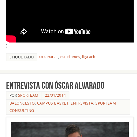
)
cb canarias
,
estudiantes
,
liga acb
ETIQUETADO
Entrevista con Óscar Alvarado
POR
SPORTEAM
22/01/2014
BALONCESTO
,
CAMPUS BASKET
,
ENTREVISTA
,
SPORTEAM
CONSULTING