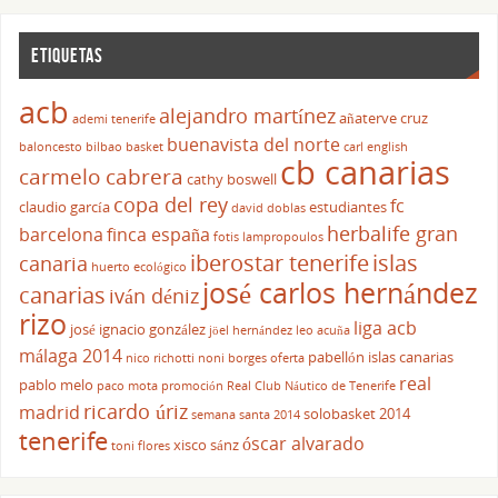
ETIQUETAS
acb
alejandro martínez
añaterve cruz
ademi tenerife
buenavista del norte
baloncesto
bilbao basket
carl english
cb canarias
carmelo cabrera
cathy boswell
copa del rey
fc
claudio garcía
estudiantes
david doblas
herbalife gran
barcelona
finca españa
fotis lampropoulos
iberostar tenerife
islas
canaria
huerto ecológico
josé carlos hernández
canarias
iván déniz
rizo
liga acb
josé ignacio gonzález
jöel hernández
leo acuña
málaga 2014
pabellón islas canarias
nico richotti
noni borges
oferta
real
pablo melo
paco mota
promoción
Real Club Náutico de Tenerife
ricardo úriz
madrid
solobasket 2014
semana santa 2014
tenerife
óscar alvarado
xisco sánz
toni flores