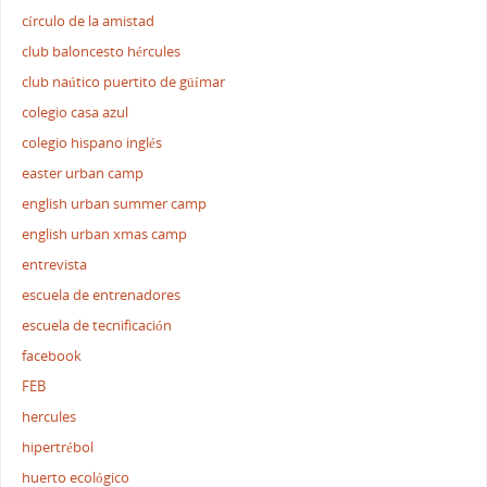
círculo de la amistad
club baloncesto hércules
club naútico puertito de güímar
colegio casa azul
colegio hispano inglés
easter urban camp
english urban summer camp
english urban xmas camp
entrevista
escuela de entrenadores
escuela de tecnificación
facebook
FEB
hercules
hipertrébol
huerto ecológico