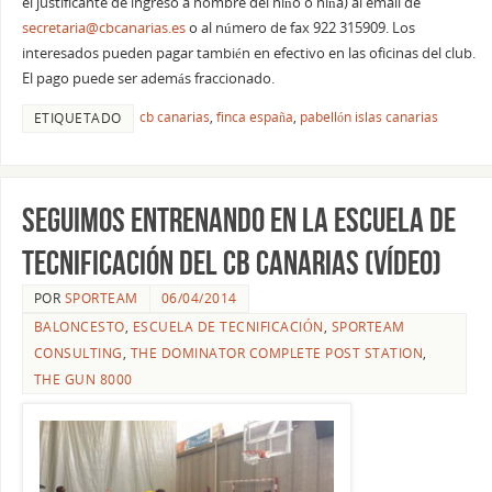
el justificante de ingreso a nombre del niño o niña) al email de
secretaria@cbcanarias.es
o al número de fax 922 315909. Los
interesados pueden pagar también en efectivo en las oficinas del club.
El pago puede ser además fraccionado.
cb canarias
,
finca españa
,
pabellón islas canarias
ETIQUETADO
Seguimos entrenando en la Escuela de
Tecnificación del CB Canarias (vídeo)
POR
SPORTEAM
06/04/2014
BALONCESTO
,
ESCUELA DE TECNIFICACIÓN
,
SPORTEAM
CONSULTING
,
THE DOMINATOR COMPLETE POST STATION
,
THE GUN 8000