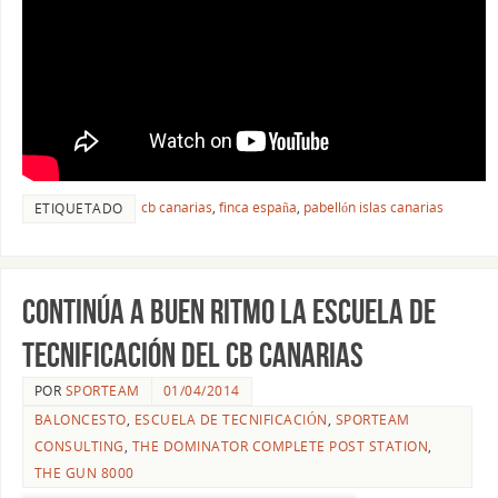
cb canarias
,
finca españa
,
pabellón islas canarias
ETIQUETADO
Continúa a buen ritmo la Escuela de
Tecnificación del CB Canarias
POR
SPORTEAM
01/04/2014
BALONCESTO
,
ESCUELA DE TECNIFICACIÓN
,
SPORTEAM
CONSULTING
,
THE DOMINATOR COMPLETE POST STATION
,
THE GUN 8000