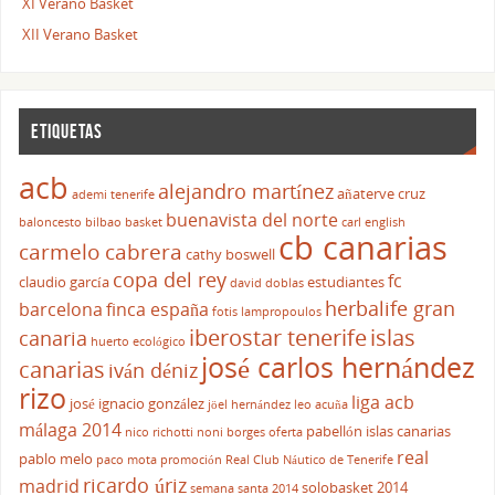
XI Verano Basket
XII Verano Basket
ETIQUETAS
acb
alejandro martínez
añaterve cruz
ademi tenerife
buenavista del norte
baloncesto
bilbao basket
carl english
cb canarias
carmelo cabrera
cathy boswell
copa del rey
fc
claudio garcía
estudiantes
david doblas
herbalife gran
barcelona
finca españa
fotis lampropoulos
iberostar tenerife
islas
canaria
huerto ecológico
josé carlos hernández
canarias
iván déniz
rizo
liga acb
josé ignacio gonzález
jöel hernández
leo acuña
málaga 2014
pabellón islas canarias
nico richotti
noni borges
oferta
real
pablo melo
paco mota
promoción
Real Club Náutico de Tenerife
ricardo úriz
madrid
solobasket 2014
semana santa 2014