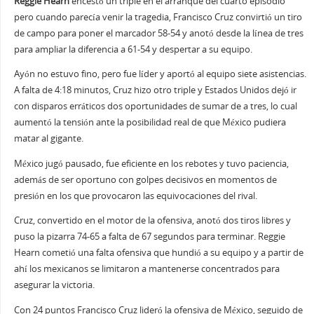
Reggie Hearn
encestó un triple en el arranque del cuarto episodio
pero cuando parecía venir la tragedia, Francisco Cruz convirtió un tiro
de campo para poner el marcador 58-54 y anotó desde la línea de tres
para ampliar la diferencia a 61-54 y despertar a su equipo.
Ayón no estuvo fino, pero fue líder y aportó al equipo siete asistencias.
A falta de 4:18 minutos, Cruz hizo otro triple y Estados Unidos dejó ir
con disparos erráticos dos oportunidades de sumar de a tres, lo cual
aumentó la tensión ante la posibilidad real de que México pudiera
matar al gigante.
México jugó pausado, fue eficiente en los rebotes y tuvo paciencia,
además de ser oportuno con golpes decisivos en momentos de
presión en los que provocaron las equivocaciones del rival.
Cruz, convertido en el motor de la ofensiva, anotó dos tiros libres y
puso la pizarra 74-65 a falta de 67 segundos para terminar. Reggie
Hearn cometió una falta ofensiva que hundió a su equipo y a partir de
ahí los mexicanos se limitaron a mantenerse concentrados para
asegurar la victoria.
Con 24 puntos Francisco Cruz lideró la ofensiva de México, seguido de