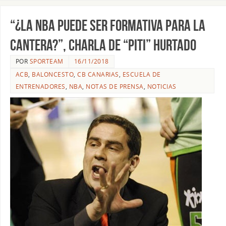
“¿La NBA puede ser formativa para la
cantera?”, charla de “Piti” Hurtado
POR
SPORTEAM
16/11/2018
ACB
,
BALONCESTO
,
CB CANARIAS
,
ESCUELA DE
ENTRENADORES
,
NBA
,
NOTAS DE PRENSA
,
NOTICIAS