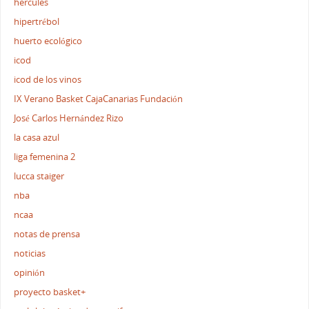
hercules
hipertrébol
huerto ecológico
icod
icod de los vinos
IX Verano Basket CajaCanarias Fundación
José Carlos Hernández Rizo
la casa azul
liga femenina 2
lucca staiger
nba
ncaa
notas de prensa
noticias
opinión
proyecto basket+