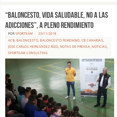
“BALONCESTO, VIDA SALUDABLE, NO A LAS
ADICCIONES”, A PLENO RENDIMIENTO
POR
SPORTEAM
23/11/2018
ACB
,
BALONCESTO
,
BALONCESTO FEMENINO
,
CB CANARIAS
,
JOSÉ CARLOS HERNÁNDEZ RIZO
,
NOTAS DE PRENSA
,
NOTICIAS
,
SPORTEAM CONSULTING