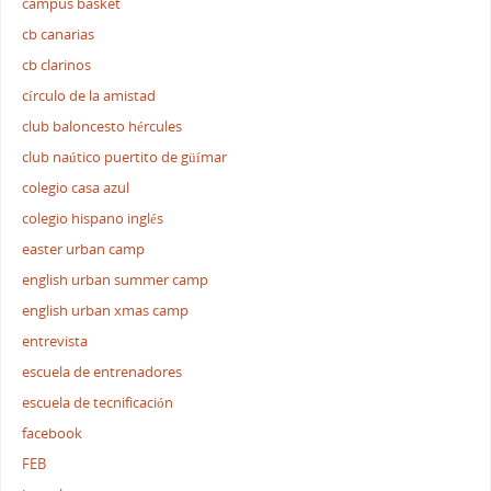
campus basket
cb canarias
cb clarinos
círculo de la amistad
club baloncesto hércules
club naútico puertito de güímar
colegio casa azul
colegio hispano inglés
easter urban camp
english urban summer camp
english urban xmas camp
entrevista
escuela de entrenadores
escuela de tecnificación
facebook
FEB