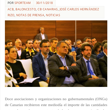
POR
SPORTEAM
30/11/2018
ACB
,
BALONCESTO
,
CB CANARIAS
,
JOSÉ CARLOS HERNÁNDEZ
RIZO
,
NOTAS DE PRENSA
,
NOTICIAS
Doce asociaciones y organizaciones no gubernamentales (ONGs)
de Canarias recibieron este mediodía el importe de las cantidades