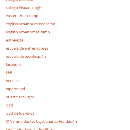
colegio hispano inglés
easter urban camp
english urban summer camp
english urban xmas camp
entrevista
escuela de entrenadores
escuela de tecnificación
facebook
FEB
hercules
hipertrébol
huerto ecológico
icod
icod de los vinos
IX Verano Basket CajaCanarias Fundación
José Carlos Hernández Rizo