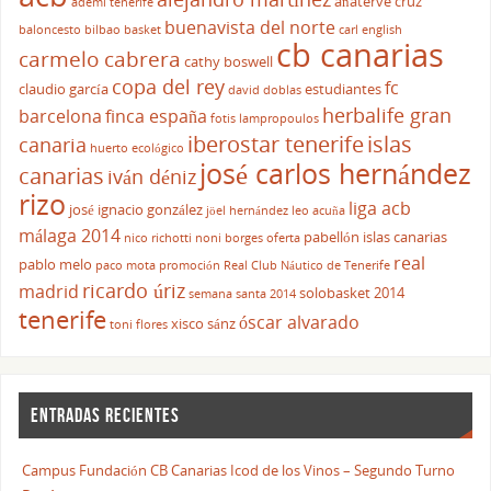
añaterve cruz
ademi tenerife
buenavista del norte
baloncesto
bilbao basket
carl english
cb canarias
carmelo cabrera
cathy boswell
copa del rey
fc
claudio garcía
estudiantes
david doblas
herbalife gran
barcelona
finca españa
fotis lampropoulos
iberostar tenerife
islas
canaria
huerto ecológico
josé carlos hernández
canarias
iván déniz
rizo
liga acb
josé ignacio gonzález
jöel hernández
leo acuña
málaga 2014
pabellón islas canarias
nico richotti
noni borges
oferta
real
pablo melo
paco mota
promoción
Real Club Náutico de Tenerife
ricardo úriz
madrid
solobasket 2014
semana santa 2014
tenerife
óscar alvarado
xisco sánz
toni flores
ENTRADAS RECIENTES
Campus Fundación CB Canarias Icod de los Vinos – Segundo Turno