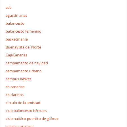
acb
agustín arias
baloncesto
baloncesto femenino
basketmanía
Buenavista del Norte
CajaCanarias
campamento de navidad
campamento urbano
campus basket
cb canarias
cb clarinos
círculo de la amistad
club baloncesto hércules
club naútico puertito de güímar
colegio casa azul