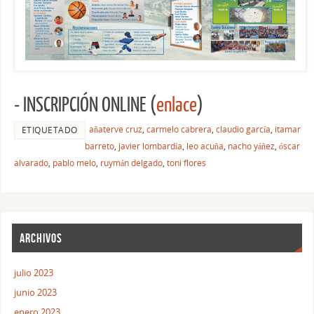
- INSCRIPCIÓN ONLINE (
enlace
)
añaterve cruz
,
carmelo cabrera
,
claudio garcía
,
itamar
ETIQUETADO
barreto
,
javier lombardía
,
leo acuña
,
nacho yáñez
,
óscar
alvarado
,
pablo melo
,
ruymán delgado
,
toni flores
ARCHIVOS
julio 2023
junio 2023
enero 2023