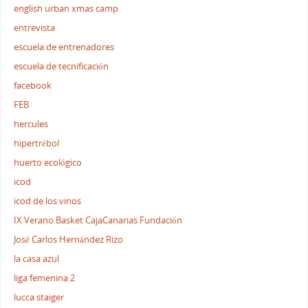
english urban xmas camp
entrevista
escuela de entrenadores
escuela de tecnificación
facebook
FEB
hercules
hipertrébol
huerto ecológico
icod
icod de los vinos
IX Verano Basket CajaCanarias Fundación
José Carlos Hernández Rizo
la casa azul
liga femenina 2
lucca staiger