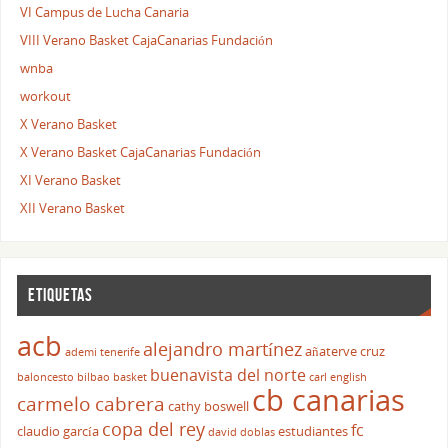
VI Campus de Lucha Canaria
VIII Verano Basket CajaCanarias Fundación
wnba
workout
X Verano Basket
X Verano Basket CajaCanarias Fundación
XI Verano Basket
XII Verano Basket
ETIQUETAS
acb
alejandro martínez
añaterve cruz
ademi tenerife
buenavista del norte
baloncesto
bilbao basket
carl english
cb canarias
carmelo cabrera
cathy boswell
copa del rey
fc
claudio garcía
estudiantes
david doblas