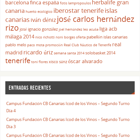
herbalife gran
barcelona
finca españa
fotis lampropoulos
iberostar tenerife
islas
canaria
huerto ecológico
josé carlos hernández
canarias
iván déniz
rizo
liga acb
josé ignacio gonzález
jöel hernández
leo acuña
málaga 2014
pabellón islas canarias
nico richotti
noni borges
oferta
real
pablo melo
paco mota
promoción
Real Club Náutico de Tenerife
ricardo úriz
madrid
solobasket 2014
semana santa 2014
tenerife
óscar alvarado
xisco sánz
toni flores
ENTRADAS RECIENTES
Campus Fundación CB Canarias Icod de los Vinos – Segundo Turno
Día 4
Campus Fundación CB Canarias Icod de los Vinos – Segundo Turno
Día 3
Campus Fundación CB Canarias Icod de los Vinos – Segundo Turno