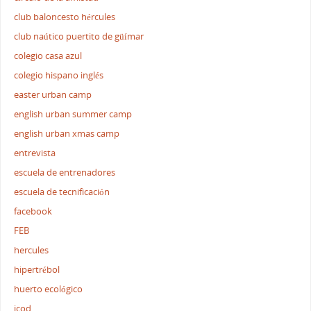
club baloncesto hércules
club naútico puertito de güímar
colegio casa azul
colegio hispano inglés
easter urban camp
english urban summer camp
english urban xmas camp
entrevista
escuela de entrenadores
escuela de tecnificación
facebook
FEB
hercules
hipertrébol
huerto ecológico
icod