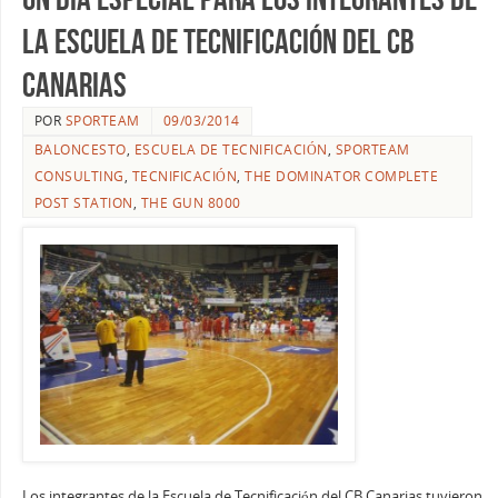
la Escuela de Tecnificación del CB
Canarias
POR
SPORTEAM
09/03/2014
BALONCESTO
,
ESCUELA DE TECNIFICACIÓN
,
SPORTEAM
CONSULTING
,
TECNIFICACIÓN
,
THE DOMINATOR COMPLETE
POST STATION
,
THE GUN 8000
Los integrantes de la Escuela de Tecnificación del CB Canarias tuvieron