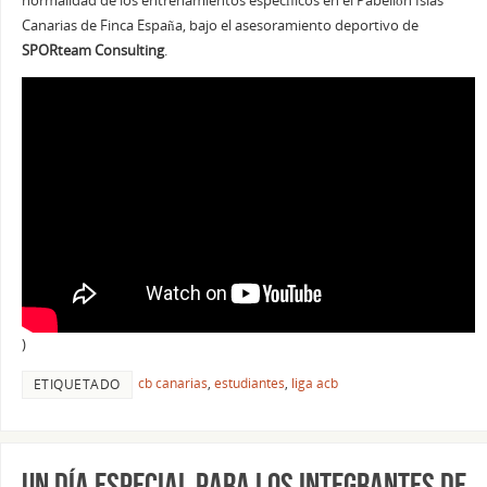
normalidad de los entrenamientos específicos en el Pabellón Islas
Canarias de Finca España, bajo el asesoramiento deportivo de
SPORteam Consulting
.
)
cb canarias
,
estudiantes
,
liga acb
ETIQUETADO
Un día especial para los integrantes de