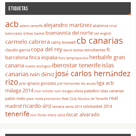
ETIQUETAS
acb
alejandro martínez
añaterve cruz
ademi tenerife
buenavista del norte
baloncesto
bilbao basket
carl english
cb canarias
carmelo cabrera
cathy boswell
copa del rey
fc
claudio garcía
estudiantes
david doblas
herbalife gran
barcelona
finca españa
fotis lampropoulos
iberostar tenerife
islas
canaria
huerto ecológico
josé carlos hernández
canarias
iván déniz
rizo
liga acb
josé ignacio gonzález
jöel hernández
leo acuña
málaga 2014
pabellón islas canarias
nico richotti
noni borges
oferta
real
pablo melo
paco mota
promoción
Real Club Náutico de Tenerife
ricardo úriz
madrid
solobasket 2014
semana santa 2014
tenerife
óscar alvarado
xisco sánz
toni flores