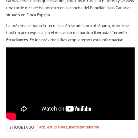
carnavaleras en las que estamos, muchos otros sí lo hicieron y se vivió
una tarde más de baloncesto en la cancha del Pabellón Islas Canarias
situado en Finca España.
La próxima semana la Tecnificación se adelanta al sábado, donde se
hará un acto especial en el descanso del partido
Iberostar Tenerife -
Estudiantes
. En los próximos días ampliaremos esta información.
acb
,
estudiantes
,
iberostar tenerife
ETIQUETADO