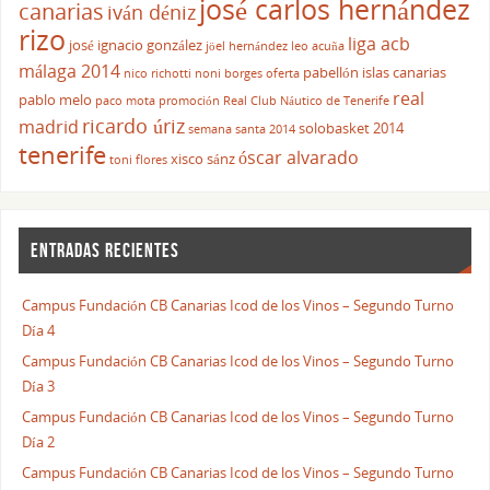
josé carlos hernández
canarias
iván déniz
rizo
liga acb
josé ignacio gonzález
jöel hernández
leo acuña
málaga 2014
pabellón islas canarias
nico richotti
noni borges
oferta
real
pablo melo
paco mota
promoción
Real Club Náutico de Tenerife
ricardo úriz
madrid
solobasket 2014
semana santa 2014
tenerife
óscar alvarado
xisco sánz
toni flores
ENTRADAS RECIENTES
Campus Fundación CB Canarias Icod de los Vinos – Segundo Turno
Día 4
Campus Fundación CB Canarias Icod de los Vinos – Segundo Turno
Día 3
Campus Fundación CB Canarias Icod de los Vinos – Segundo Turno
Día 2
Campus Fundación CB Canarias Icod de los Vinos – Segundo Turno