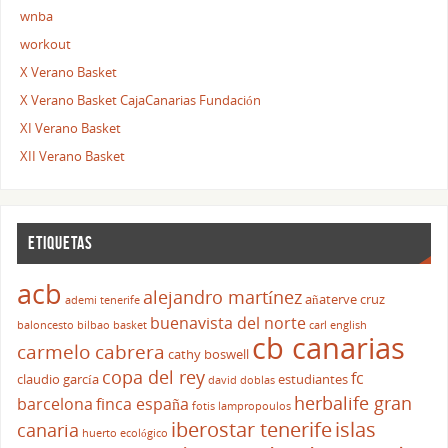
wnba
workout
X Verano Basket
X Verano Basket CajaCanarias Fundación
XI Verano Basket
XII Verano Basket
ETIQUETAS
acb
alejandro martínez
añaterve cruz
ademi tenerife
buenavista del norte
baloncesto
bilbao basket
carl english
cb canarias
carmelo cabrera
cathy boswell
copa del rey
fc
claudio garcía
estudiantes
david doblas
herbalife gran
barcelona
finca españa
fotis lampropoulos
iberostar tenerife
islas
canaria
huerto ecológico