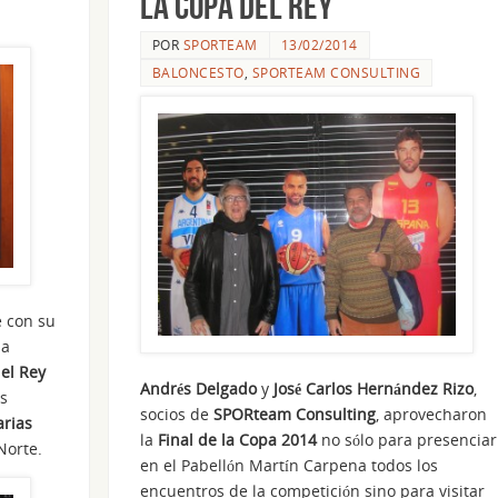
la Copa del Rey
POR
SPORTEAM
13/02/2014
BALONCESTO
,
SPORTEAM CONSULTING
 con su
la
el Rey
Andrés Delgado
y
José Carlos Hernández Rizo
,
es
socios de
SPORteam Consulting
, aprovecharon
arias
la
Final de la Copa 2014
no sólo para presenciar
Norte.
en el Pabellón Martín Carpena todos los
encuentros de la competición sino para visitar