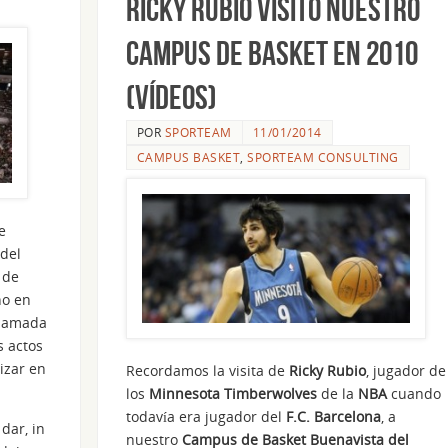
Ricky Rubio visitó nuestro
Campus de Basket en 2010
(vídeos)
POR
SPORTEAM
11/01/2014
CAMPUS BASKET
,
SPORTEAM CONSULTING
e
 del
 de
no en
 llamada
s actos
lizar en
Recordamos la visita de
Ricky Rubio
, jugador de
los
Minnesota Timberwolves
de la
NBA
cuando
todavía era jugador del
F.C. Barcelona
, a
dar, in
nuestro
Campus de Basket Buenavista del