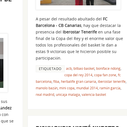
A pesar del resultado abultado del
FC
Barcelona - CB Canarias
, hay que destacar la
presencia del
Iberostar Tenerife
en una fase
final de la Copa del Rey y el enorme valor que
todos los profesionales del basket le dan a
estas 9 victorias que le hicieron posible su
participación.
acb
,
bilbao basket
,
boniface ndong
,
ETIQUETADO
copa del rey 2014
,
copa fan zone
,
fc
barcelona
,
fiba
,
herbalife gran canaria
,
iberostar tenerife
,
manolo bazán
,
mini copa
,
mundial 2014
,
ramón garcía
,
real madrid
,
unicaja malaga
,
valencia basket
 sus
nández
a
con
que se