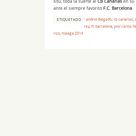
situ, toda la suerte al
CB Canarias
en su
ante el siempre favorito
F.C. Barcelona
.
andrés delgado
,
cb canarias
,
ETIQUETADO
rey
,
fc barcelona
,
josé carlos 
rizo
,
málaga 2014