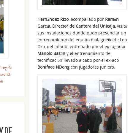
Hernández Rizo
, acompañado por
Ramón
García
,
Director de Cantera del Unicaja
, visitó
sus instalaciones donde pudo presenciar un
entrenamiento del equipo malagueño de Leb
Oro, del Infantil entrenado por el ex-jugador
Manolo Bazán
y el entrenamiento de
tecnificación llevado a cabo por el ex-acb
Boniface NDong
con jugadores juniors.
l rey
,
fc
madrid
,
ón
y de