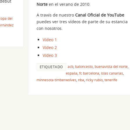
 debut
Norte
en el verano de 2010.
A través de nuestro
Canal Oficial de YouTube
copa del
puedes ver tres vídeos de parte de su estancia
hernández
con nosotros.
Vídeo 1
Vídeo 2
Vídeo 3
acb
,
baloncesto
,
buenavista del norte
,
ETIQUETADO
españa
,
fc barcelona
,
islas canarias
,
minnesota timberwolves
,
nba
,
ricky rubio
,
tenerife