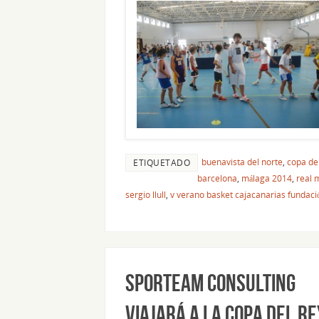
buenavista del norte
,
copa de
ETIQUETADO
barcelona
,
málaga 2014
,
real 
sergio llull
,
v verano basket cajacanarias fundaci
SPORteam Consulting
viajará a la Copa del Re