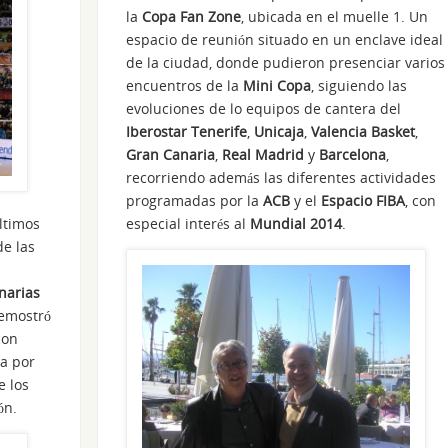
la
Copa Fan Zone
, ubicada en el muelle 1. Un
espacio de reunión situado en un enclave ideal
de la ciudad, donde pudieron presenciar varios
encuentros de la
Mini Copa
, siguiendo las
evoluciones de lo equipos de cantera del
Iberostar Tenerife
,
Unicaja
,
Valencia Basket
,
Gran Canaria
,
Real Madrid
y
Barcelona
,
recorriendo además las diferentes actividades
programadas por la
ACB
y el
Espacio FIBA
, con
ltimos
especial interés al
Mundial 2014
.
de las
narias
demostró
con
ia por
e los
ón.