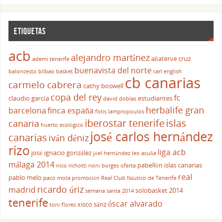
ETIQUETAS
acb
alejandro martínez
añaterve cruz
ademi tenerife
buenavista del norte
baloncesto
bilbao basket
carl english
cb canarias
carmelo cabrera
cathy boswell
copa del rey
fc
claudio garcía
estudiantes
david doblas
herbalife gran
barcelona
finca españa
fotis lampropoulos
iberostar tenerife
islas
canaria
huerto ecológico
josé carlos hernández
canarias
iván déniz
rizo
liga acb
josé ignacio gonzález
jöel hernández
leo acuña
málaga 2014
pabellón islas canarias
nico richotti
noni borges
oferta
real
pablo melo
paco mota
promoción
Real Club Náutico de Tenerife
ricardo úriz
madrid
solobasket 2014
semana santa 2014
tenerife
óscar alvarado
xisco sánz
toni flores