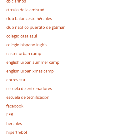
cb clarinos
círculo de la amistad
club baloncesto hércules
club naútico puertito de güímar
colegio casa azul
colegio hispano inglés
easter urban camp
english urban summer camp
english urban xmas camp
entrevista
escuela de entrenadores
escuela de tecnificación
facebook
FEB
hercules
hipertrébol