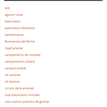
acb
agustín arias
baloncesto
baloncesto femenino
basketmanía
Buenavista del Norte
CajaCanarias
campamento de navidad
campamento urbano
campus basket
cb canarias
cb clarinos
círculo de la amistad
club baloncesto hércules
club naútico puertito de güímar