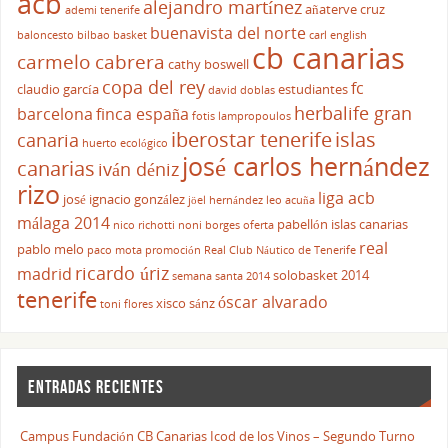
acb
alejandro martínez
añaterve cruz
ademi tenerife
buenavista del norte
baloncesto
bilbao basket
carl english
cb canarias
carmelo cabrera
cathy boswell
copa del rey
fc
claudio garcía
estudiantes
david doblas
herbalife gran
barcelona
finca españa
fotis lampropoulos
iberostar tenerife
islas
canaria
huerto ecológico
josé carlos hernández
canarias
iván déniz
rizo
liga acb
josé ignacio gonzález
jöel hernández
leo acuña
málaga 2014
pabellón islas canarias
nico richotti
noni borges
oferta
real
pablo melo
paco mota
promoción
Real Club Náutico de Tenerife
ricardo úriz
madrid
solobasket 2014
semana santa 2014
tenerife
óscar alvarado
xisco sánz
toni flores
ENTRADAS RECIENTES
Campus Fundación CB Canarias Icod de los Vinos – Segundo Turno