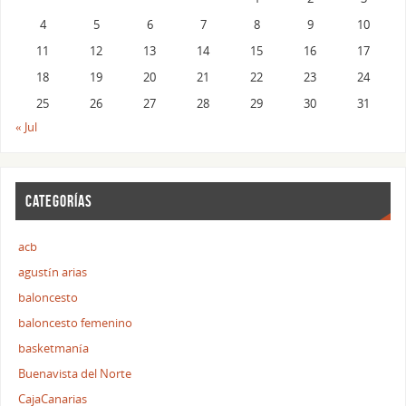
4
5
6
7
8
9
10
11
12
13
14
15
16
17
18
19
20
21
22
23
24
25
26
27
28
29
30
31
« Jul
CATEGORÍAS
acb
agustín arias
baloncesto
baloncesto femenino
basketmanía
Buenavista del Norte
CajaCanarias