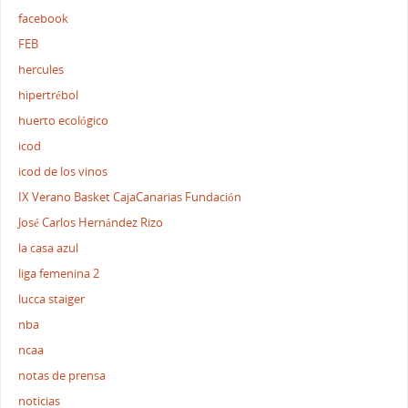
facebook
FEB
hercules
hipertrébol
huerto ecológico
icod
icod de los vinos
IX Verano Basket CajaCanarias Fundación
José Carlos Hernández Rizo
la casa azul
liga femenina 2
lucca staiger
nba
ncaa
notas de prensa
noticias