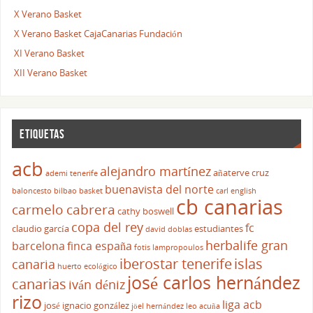
X Verano Basket
X Verano Basket CajaCanarias Fundación
XI Verano Basket
XII Verano Basket
ETIQUETAS
acb
alejandro martínez
añaterve cruz
ademi tenerife
buenavista del norte
baloncesto
bilbao basket
carl english
cb canarias
carmelo cabrera
cathy boswell
copa del rey
fc
claudio garcía
estudiantes
david doblas
herbalife gran
barcelona
finca españa
fotis lampropoulos
iberostar tenerife
islas
canaria
huerto ecológico
josé carlos hernández
canarias
iván déniz
rizo
liga acb
josé ignacio gonzález
jöel hernández
leo acuña