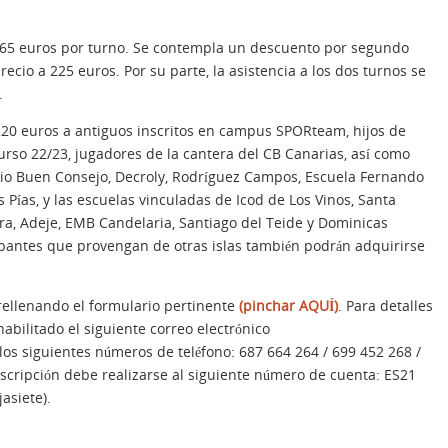
 265 euros por turno. Se contempla un descuento por segundo
ecio a 225 euros. Por su parte, la asistencia a los dos turnos se
.
220 euros a antiguos inscritos en campus SPORteam, hijos de
rso 22/23, jugadores de la cantera del CB Canarias, así como
gio Buen Consejo, Decroly, Rodríguez Campos, Escuela Fernando
as Pías, y las escuelas vinculadas de Icod de Los Vinos, Santa
ora, Adeje, EMB Candelaria, Santiago del Teide y Dominicas
ipantes que provengan de otras islas también podrán adquirirse
 rellenando el formulario pertinente
(pinchar AQUÍ)
. Para detalles
abilitado el siguiente correo electrónico
 los siguientes números de teléfono: 687 664 264 / 699 452 268 /
nscripción debe realizarse al siguiente número de cuenta: ES21
asiete).