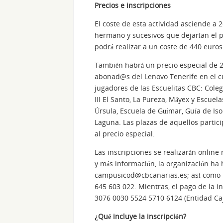
Precios e inscripciones
El coste de esta actividad asciende a
hermano y sucesivos que dejarían el pr
podrá realizar a un coste de 440 euros
También habrá un precio especial de 
abonad@s del Lenovo Tenerife en el cu
jugadores de las Escuelitas CBC: Cole
III El Santo, La Pureza, Máyex y Escuel
Úrsula, Escuela de Güímar, Guía de Is
Laguna. Las plazas de aquellos partic
al precio especial.
Las inscripciones se realizarán online
y más información, la organización ha h
campusicod@cbcanarias.es
; así como
645 603 022. Mientras, el pago de la i
3076 0030 5524 5710 6124 (Entidad Caj
¿Qué incluye la inscripción?