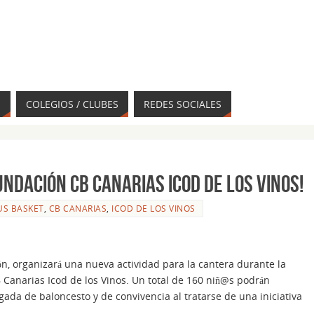
S
COLEGIOS / CLUBES
REDES SOCIALES
NDACIÓN CB CANARIAS ICOD DE LOS VINOS!
S BASKET
,
CB CANARIAS
,
ICOD DE LOS VINOS
ón, organizará una nueva actividad para la cantera durante la
 Canarias Icod de los Vinos. Un total de 160 niñ@s podrán
gada de baloncesto y de convivencia al tratarse de una iniciativa